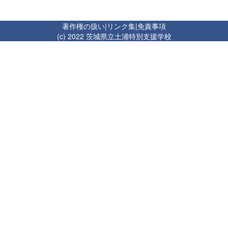
著作権の扱い
|
リンク集
|
免責事項
(c) 2022 茨城県立土浦特別支援学校