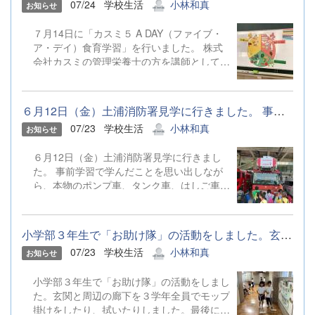
07/24
学校生活
小林和真
お知らせ
してくださいまして、終始和やかな雰囲気の
中、貴重なお話を聞けてとても有意義な時間
７月14日に「カスミ５ A DAY（ファイブ・
となりました。 遠いところからお越しいた
ア・デイ）食育学習」を行いました。 株式
だき、本当にありがとうございました! （今
会社カスミの管理栄養士の方を講師としてお
泉）
招きし、食事の大切さや普段見られないスー
パーマーケットの裏側をクイズやDVDで教え
ていただきました。 ３色食品群についてイ
６月12日（金）土浦消防署見学に行きました。 事前学習で学んだ...
ラストを交えながら学習しました。 な
07/23
学校生活
小林和真
お知らせ
ぞなぞボックスで野菜・果物クイズを行いま
した。 店舗のバックルームを紹介してく
６月12日（金）土浦消防署見学に行きまし
ださりました。
た。 事前学習で学んだことを思い出しなが
ら、本物のポンプ車、タンク車、はしご車を
真近で見学しました。消防士さんの丁寧な解
説に、児童の目はきらきら輝いていました。
かっこいい消防士さんの姿に「将来の夢は消
小学部３年生で「お助け隊」の活動をしました。玄関と周辺の廊下...
防士！」の声もたくさん聞こえてきました。
07/23
学校生活
小林和真
お知らせ
児童にとって、憧れが膨らむ素敵な一日にな
りました。 見上げるほど大きなはしご車に
小学部３年生で「お助け隊」の活動をしまし
大興奮。消防士さんの詳しい説明を真剣に聞
た。玄関と周辺の廊下を３学年全員でモップ
いています。 救急車の内部へ潜入。普段は
掛けをしたり、拭いたりしました。最後に完
見られない貴重な装備の数々に興味津々で