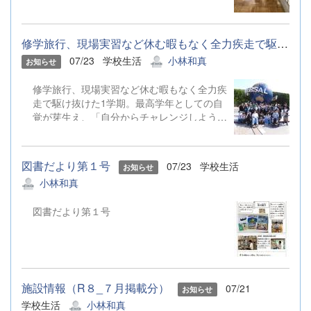
了の報告を教務主任の菊池先生にしました。
す。 ミニ消防士たちがずらり。すっかり消
防士になりきって、大満足でした。
修学旅行、現場実習など休む暇もなく全力疾走で駆け抜けた1学期。...
07/23
学校生活
小林和真
お知らせ
修学旅行、現場実習など休む暇もなく全力疾
走で駆け抜けた1学期。最高学年としての自
覚が芽生え、「自分からチャレンジしよう」
とする生徒の姿を様々な場面で見ることがで
きました。生徒、教師ともに充実した1学期
を過ごすことができました。 ５月24日～26
図書だより第１号
07/23
学校生活
お知らせ
日の京都・大阪方面への修学旅行では、最高
小林和真
の思い出ができました。 学年レクリエーシ
ョン各クラス個性豊かな出し物で学年レクを
図書だより第１号
盛り上げました。３組のテーマはサッカーワ
ールドカップでした。 終業式「がんばった
こと」の発表代表の岡田さんの作文発表後、
有志でよさこいソーランを披露し、盛り上が
りました。
施設情報（R８_７月掲載分）
07/21
お知らせ
学校生活
小林和真