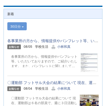
新着
30日分
各事業所の方から、情報提供やパンフレット等、いただいておりま...
08/05
学校生活
小林和真
お知らせ
各事業所の方から、情報提供やパンフレット
等、いただいておりますので、ご紹介いたし
ます。 また、パンフレットに関しまして
は、高等部北棟の昇降口、高等部北棟２階の
進路支援室にありますので、お気軽にお声か
けください。 今後も情報等ありましたら、
〇運動部 フットサル大会の結果について 現在、運動部は６名の...
お知らせいたします。 施設情報 （R８_８
08/04
学校生活
小林和真
お知らせ
月掲載分）.pdf
〇運動部 フットサル大会の結果について 現
在、運動部は６名の部員で、週に３日活動し