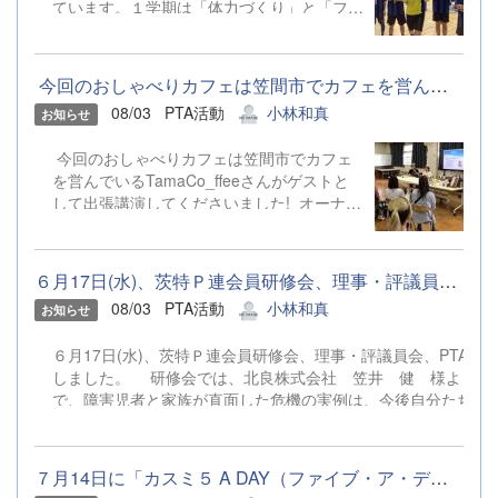
ています。１学期は「体力づくり」と「フッ
トサル」を中心に練習を重ねてきました。特
に「体力づくり」においては、活動の始めに
ランニングメニューを取り入れ、地道に持久
今回のおしゃべりカフェは笠間市でカフェを営んでいるTamaC...
力の向上を図ってきました。 その成果もあ
08/03
PTA活動
小林和真
お知らせ
り、先日出場したフットサル大会では、メン
バーが少ないという厳しい状況ながらも、試
今回のおしゃべりカフェは笠間市でカフェ
合の序盤から終盤まで全員がしっかりと走り
を営んでいるTamaCo_ﬀeeさんがゲストと
切ることができました。 結果は1勝1敗と悔
して出張講演してくださいました! オーナー
しさは残ったものの、最後まで決して諦めず
のsokoさんは支援学校の教員を30年勤めた
に戦い抜いた、非常に実りのある素晴らしい
経歴があり、学校時代の先生目線のお話や、
試合内容でした。 ２学期には、サッカー大
カフェをオープンするまでの道のりなど、ざ
会やバスケットボール大会なども控えていま
６月17日(水)、茨特Ｐ連会員研修会、理事・評議員会、PTA会長情報...
っくばらんに話してくださいました。 店長
す。今回の経験を自信に変え、さらなる体力
08/03
PTA活動
小林和真
お知らせ
のtamacoさんも自身の経歴や、趣味のけん
向上とチームワークの強化を目指して練習に
玉を惜しげもなく披露してくださり、楽しい
励んでいきます。今後とも応援のほど、よろ
６月17日(水)、茨特Ｐ連会員研修会、理事・評議員会、PT
時間を過ごす事ができました。またtamaco
しくお願いします。 〇文化部：e-スポーツ
しました。 研修会では、北良株式会社 笠井 健 様より、
さんが描いたデザインのグッズがとても可愛
普段の活動の様子と、先日出場した大会の結
で、障害児者と家族が直面した危機の実例は、今後自分たちに
らしく、つい手に取りたくなりました。 コ
果について 現在、６名の部員で、週に２日
話会や奉仕作業、学年PTA、地区PTAの活動の有無や、PT
ーヒーのテイスティングでは、その場で淹れ
活動しています。１学期は「ポケモンユナイ
流があったとのことでした。他校の活動についてのお話を、今後
たてのコーヒーをご馳走になり、コーヒーの
ト」を主に行いました。「ポケモンユナイ
す
香りにも癒される時間となりました♪ 保護
ト」は５人対５人で戦うチームスポーツで
７月14日に「カスミ５ A DAY（ファイブ・ア・デイ）食育学習」を...
者の参加も多く、先生方や学生方も途中参加
す。そのため、ただ個人でゲ...